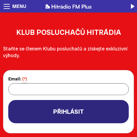
MENU
KLUB POSLUCHAČŮ HITRÁDIA
Staňte se členem Klubu posluchačů
a získejte exkluzivní
výhody.
Email:
(*)
PŘIHLÁSIT