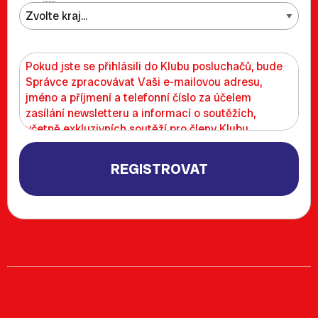
Pokud jste se přihlásili do Klubu posluchačů, bude
Správce zpracovávat Vaši e-mailovou adresu,
jméno a příjmení a telefonní číslo za účelem
zasílání newsletteru a informací o soutěžích,
včetně exkluzivních soutěží pro členy Klubu
posluchačů.
REGISTROVAT
Z Klubu posluchačů se můžete kdykoliv odhlásit,
a to kliknutím na příslušný výslovný odkaz
v každém e-mailu. Odhlásit se můžete také již nyní,
a to kliknutím na tento odkaz:
odhlásit z Klubu
posluchačů
. Rozesílání newsleteru pro nás
technicky zajišťuje společnost The Rocket Science
Group, LLC, která sídlí v USA. Osobní údaje budou
chráněny stejně jako v Evropě, odpovídající úroveň
ochrany osobních údajů je zajištěna na základě
standardních smluvních doložek.