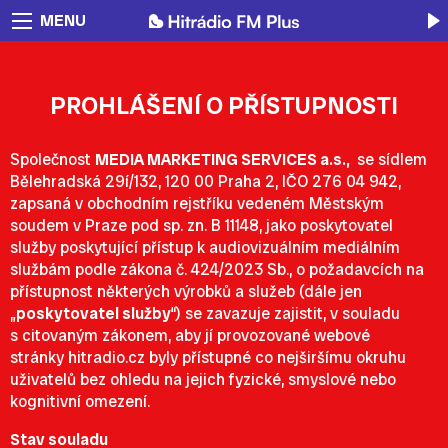
MENU
PROHLÁŠENÍ O PŘÍSTUPNOSTI
Společnost
MEDIA MARKETING SERVICES a.s.,
se sídlem
Bělehradská 29í/132, 120 00 Praha 2, IČO 276 04 942,
zapsaná v obchodním rejstříku vedeném Městským
soudem v Praze pod sp. zn. B 11148, jako poskytovatel
služby poskytující přístup k audiovizuálním mediálním
službám podle zákona č. 424/2023 Sb., o požadavcích na
přístupnost některých výrobků a služeb (dále jen
„
poskytovatel služby
“) se zavazuje zajistit, v souladu
s citovaným zákonem, aby jí provozované webové
stránky
hitradio.cz
byly přístupné co nejširšímu okruhu
uživatelů bez ohledu na jejich fyzické, smyslové nebo
kognitivní omezení.
Stav souladu