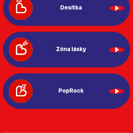
Desítka
Zóna lásky
PopRock