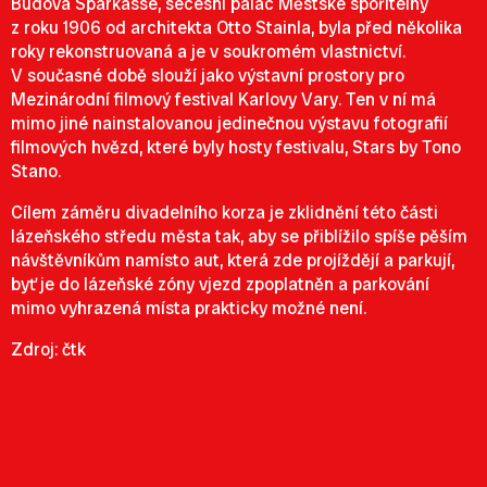
Budova Sparkasse, secesní palác Městské spořitelny
z roku 1906 od architekta Otto Stainla, byla před několika
roky rekonstruovaná a je v soukromém vlastnictví.
V současné době slouží jako výstavní prostory pro
Mezinárodní filmový festival Karlovy Vary. Ten v ní má
mimo jiné nainstalovanou jedinečnou výstavu fotografií
filmových hvězd, které byly hosty festivalu, Stars by Tono
Stano.
Cílem záměru divadelního korza je zklidnění této části
lázeňského středu města tak, aby se přiblížilo spíše pěším
návštěvníkům namísto aut, která zde projíždějí a parkují,
byť je do lázeňské zóny vjezd zpoplatněn a parkování
mimo vyhrazená místa prakticky možné není.
Zdroj: čtk