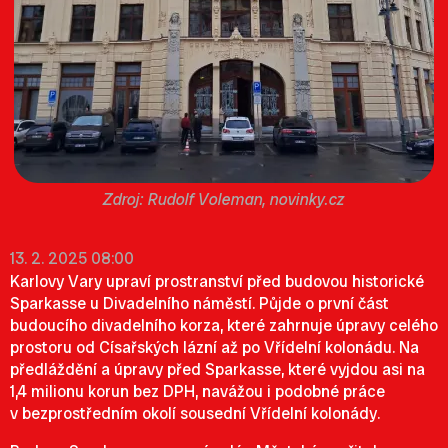
Rudolf Voleman, novinky.cz
13. 2. 2025 08:00
Karlovy Vary upraví prostranství před budovou historické
Sparkasse u Divadelního náměstí. Půjde o první část
budoucího divadelního korza, které zahrnuje úpravy celého
prostoru od Císařských lázní až po Vřídelní kolonádu. Na
předláždění a úpravy před Sparkasse, které vyjdou asi na
1,4 milionu korun bez DPH, navážou i podobné práce
v bezprostředním okolí sousední Vřídelní kolonády.