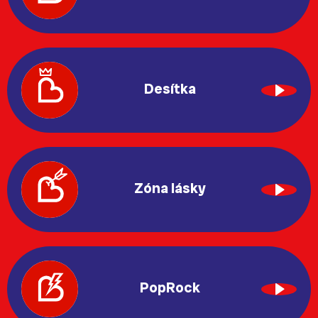
Desítka
Zóna lásky
PopRock