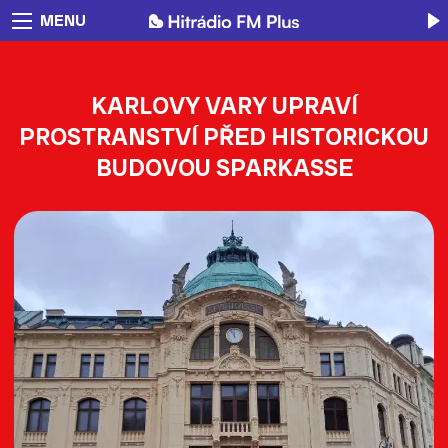
MENU
KARLOVY VARY UPRAVÍ
PROSTRANSTVÍ PŘED HISTORICKOU
BUDOVOU SPARKASSE