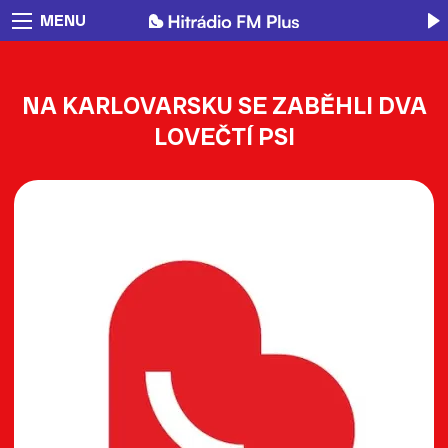
MENU
NA KARLOVARSKU SE ZABĚHLI DVA
LOVEČTÍ PSI