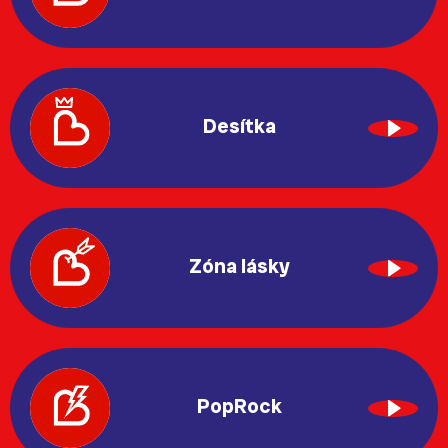
Desítka
Zóna lásky
PopRock