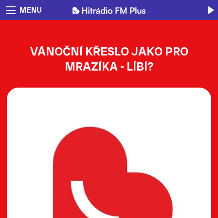
MENU
VÁNOČNÍ KŘESLO JAKO PRO
MRAZÍKA - LÍBÍ?