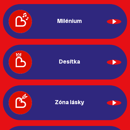
Milénium
Desítka
Zóna lásky