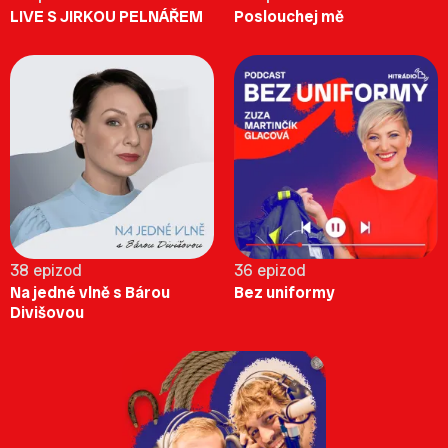
LIVE S JIRKOU PELNÁŘEM
Poslouchej mě
38 epizod
36 epizod
Na jedné vlně s Bárou
Bez uniformy
Divišovou