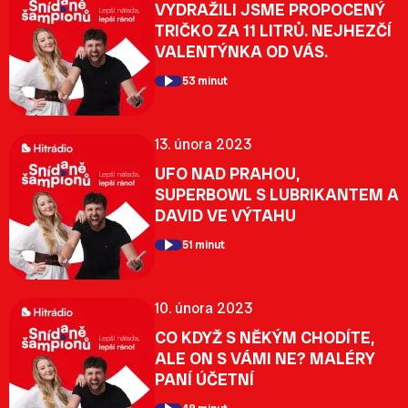
VYDRAŽILI JSME PROPOCENÝ
TRIČKO ZA 11 LITRŮ. NEJHEZČÍ
VALENTÝNKA OD VÁS.
53 minut
13. února 2023
UFO NAD PRAHOU,
SUPERBOWL S LUBRIKANTEM A
DAVID VE VÝTAHU
51 minut
10. února 2023
CO KDYŽ S NĚKÝM CHODÍTE,
ALE ON S VÁMI NE? MALÉRY
PANÍ ÚČETNÍ