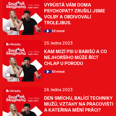
VYRŮSTÁ VÁM DOMA
PSYCHOPAT? ZRUŠILI JSME
VOLBY A OBDIVOVALI
TROLEJBUS.
53 minut
25. ledna 2023
KAM MIZÍ PSI U BABIŠŮ A CO
NEJHORŠÍHO MŮŽE ŘÍCT
CHLAP U PORODU
50 minut
24. ledna 2023
DEN SMÍCHU, BALÍCÍ TECHNIKY
MUŽŮ, VZTAHY NA PRACOVIŠTI
A KATEŘINA MĚNÍ PRÁCI?