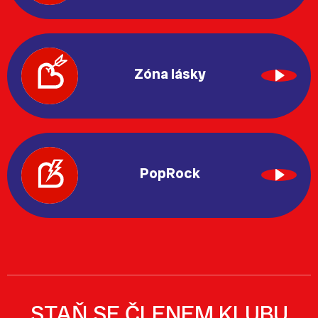
Zóna lásky
PopRock
STAŇ SE ČLENEM KLUBU