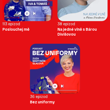
113 epizod
38 epizod
Poslouchej mě
Na jedné vlně s Bárou
Divišovou
36 epizod
Bez uniformy