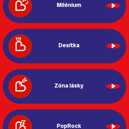
Milénium
Desítka
Zóna lásky
PopRock