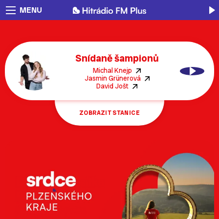
MENU
Snídaně šampionů
Michal Knejp
Jasmin Grünerová
David Jošt
ZOBRAZIT STANICE
Osmdesátka
Devadesátka