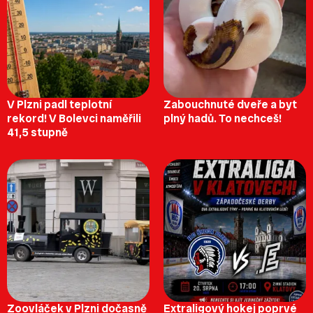
V Plzni padl teplotní
Zabouchnuté dveře a byt
rekord! V Bolevci naměřili
plný hadů. To nechceš!
41,5 stupně
Zoovláček v Plzni dočasně
Extraligový hokej poprvé