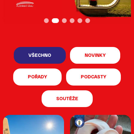
Milénium
Desítka
VŠECHNO
NOVINKY
POŘADY
PODCASTY
Zóna lásky
SOUTĚŽE
PopRock